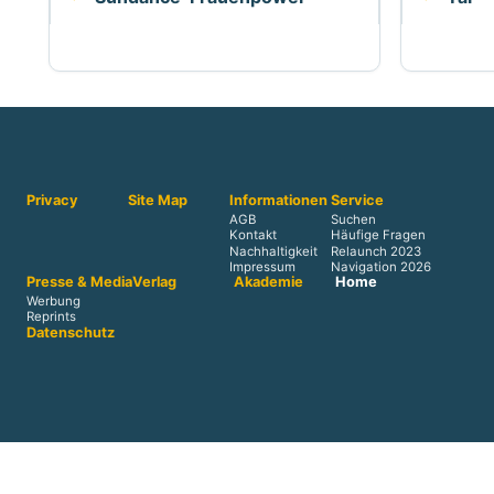
Privacy
Site Map
Informationen
Service
AGB
Suchen
Kontakt
Häufige Fragen
Nachhaltigkeit
Relaunch 2023
Impressum
Navigation 2026
Presse & Media
Verlag
Akademie
Home
Werbung
Reprints
Datenschutz