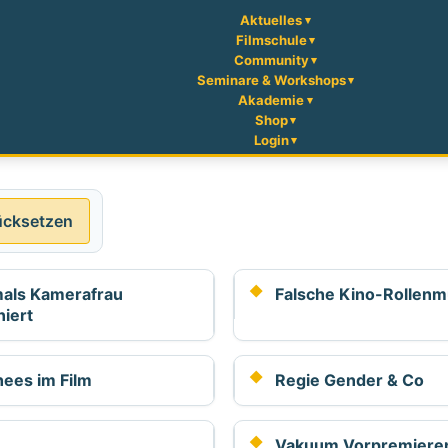
Aktuelles
Filmschule
Community
Seminare & Workshops
Akademie
Shop
Login
ücksetzen
mals Kamerafrau
Falsche Kino-Rollenm
iert
hees im Film
Regie Gender & Co
Vakuum Vorpremiere