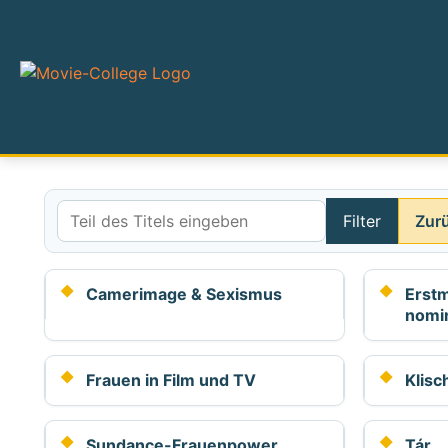
Filter
Zur
Teil des Titels eingeben
Camerimage & Sexismus
Erst
nomin
Frauen in Film und TV
Klisc
Sundance-Frauenpower
Tár