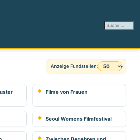
Suchen ...
Anzeige #
uster
Filme von Frauen
Seoul Womens Filmfestival
n
Zwischen Begehren und