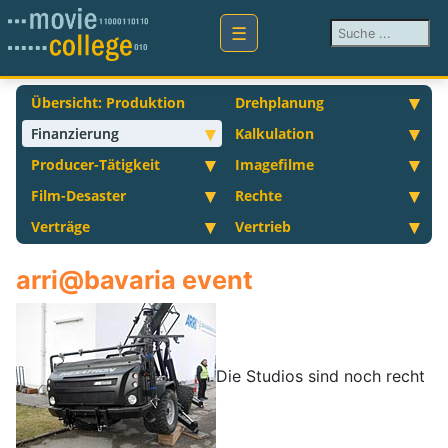
Suchen ...
Übersicht: Produktion
Drehplanung
Finanzierung
Kalkulation
Producer-Tätigkeit
Imagefilme
Film-Desaster
Rechte
Verträge
Vertrieb
arri@bavaria event
Die Studios sind noch recht