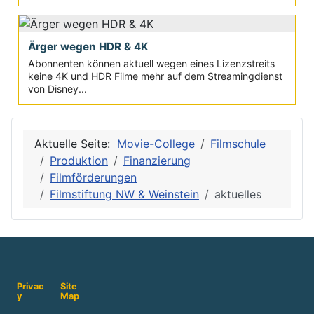
Ärger wegen HDR & 4K
Abonnenten können aktuell wegen eines Lizenzstreits
keine 4K und HDR Filme mehr auf dem Streamingdienst
von Disney...
Aktuelle Seite:
Movie-College
Filmschule
Produktion
Finanzierung
Filmförderungen
Filmstiftung NW & Weinstein
aktuelles
Privac
Site
y
Map