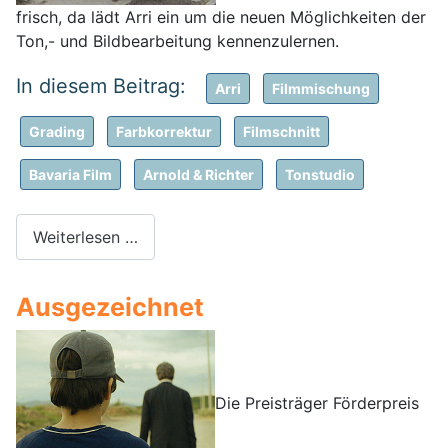
frisch, da lädt Arri ein um die neuen Möglichkeiten der
Ton,- und Bildbearbeitung kennenzulernen.
Arri
Filmmischung
Grading
Farbkorrektur
Filmschnitt
Bavaria Film
Arnold & Richter
Tonstudio
Weiterlesen …
Ausgezeichnet
Die Preisträger Förderpreis