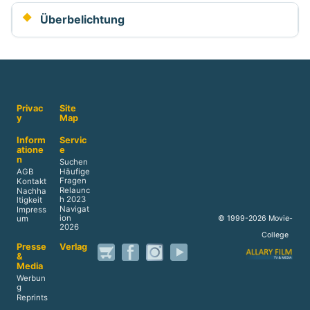
Überbelichtung
Privac
Site
y
Map
Inform
Servic
atione
e
n
Suchen
AGB
Häufige
Fragen
Kontakt
Relaunc
Nachha
h 2023
ltigkeit
Navigat
Impress
ion
© 1999-2026 Movie-
um
2026
College
Presse
Verlag
&
Media
Werbun
g
Reprints