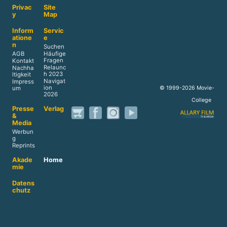
Privac
Site
y
Map
Inform
Servic
atione
e
n
Suchen
AGB
Häufige
Fragen
Kontakt
Relaunc
Nachha
h 2023
ltigkeit
Navigat
Impress
ion
© 1999-2026 Movie-
um
2026
College
Presse
Verlag
&
Media
Werbun
g
Reprints
Akade
Home
mie
Datens
chutz