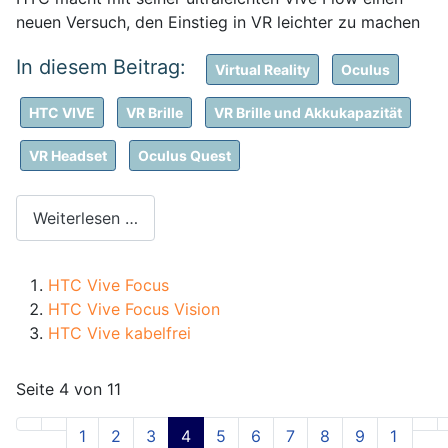
neuen Versuch, den Einstieg in VR leichter zu machen
Virtual Reality
Oculus
HTC VIVE
VR Brille
VR Brille und Akkukapazität
VR Headset
Oculus Quest
Weiterlesen …
HTC Vive Focus
HTC Vive Focus Vision
HTC Vive kabelfrei
Seite 4 von 11
1
2
3
4
5
6
7
8
9
1