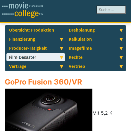
Suchen ...
Übersicht: Produktion
Drehplanung
Finanzierung
Kalkulation
Producer-Tätigkeit
Imagefilme
Film-Desaster
Rechte
Verträge
Vertrieb
GoPro Fusion 360/VR
Mit 5,2 K