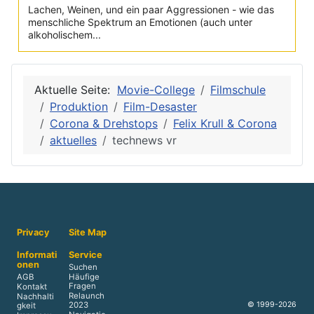
Lachen, Weinen, und ein paar Aggressionen - wie das
menschliche Spektrum an Emotionen (auch unter
alkoholischem...
Aktuelle Seite:
Movie-College
Filmschule
Produktion
Film-Desaster
Corona & Drehstops
Felix Krull & Corona
aktuelles
technews vr
Privacy
Site Map
Informati
Service
onen
Suchen
AGB
Häufige
Fragen
Kontakt
Relaunch
Nachhalti
© 1999-2026
2023
gkeit