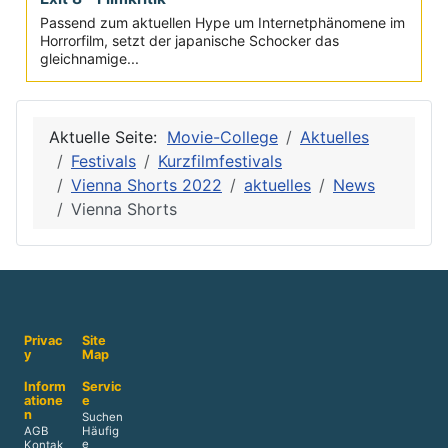
Passend zum aktuellen Hype um Internetphänomene im
Horrorfilm, setzt der japanische Schocker das
gleichnamige...
Aktuelle Seite:
Movie-College
Aktuelles
Festivals
Kurzfilmfestivals
Vienna Shorts 2022
aktuelles
News
Vienna Shorts
Privac
Site
y
Map
Inform
Servic
atione
e
n
Suchen
AGB
Häufig
e
Kontak