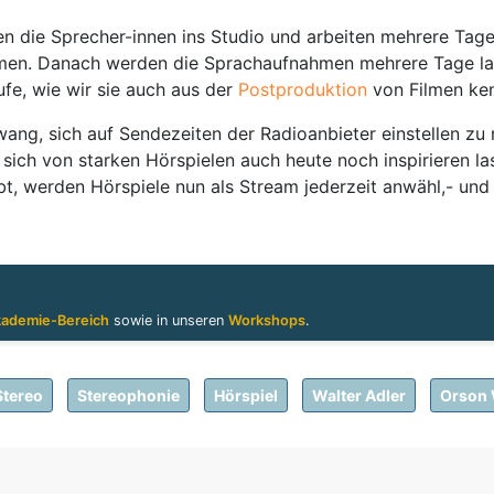
ie Sprecher-innen ins Studio und arbeiten mehrere Tage l
en. Danach werden die Sprachaufnahmen mehrere Tage lan
fe, wie wir sie auch aus der
Postproduktion
von Filmen ke
ang, sich auf Sendezeiten der Radioanbieter einstellen zu
sich von starken Hörspielen auch heute noch inspirieren l
ibt, werden Hörspiele nun als Stream jederzeit anwähl,- und
ademie-Bereich
sowie in unseren
Workshops
.
Stereo
Stereophonie
Hörspiel
Walter Adler
Orson 