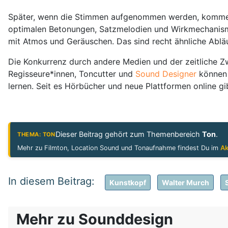
Später, wenn die Stimmen aufgenommen werden, kommen d
optimalen Betonungen, Satzmelodien und Wirkmechanism
mit Atmos und Geräuschen. Das sind recht ähnliche Abläu
Die Konkurrenz durch andere Medien und der zeitliche Zw
Regisseure*innen, Toncutter und
Sound Designer
können 
lernen. Seit es Hörbücher und neue Plattformen online g
Dieser Beitrag gehört zum Themenbereich
Ton
.
THEMA: TON
Mehr zu Filmton, Location Sound und Tonaufnahme findest Du im
Ak
Kunstkopf
Walter Murch
Mehr zu Sounddesign