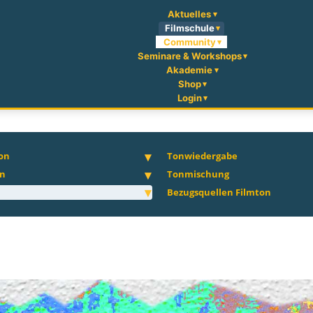
Aktuelles
Filmschule
Community
Seminare & Workshops
Akademie
Shop
Login
on
Tonwiedergabe
on
Tonmischung
Bezugsquellen Filmton