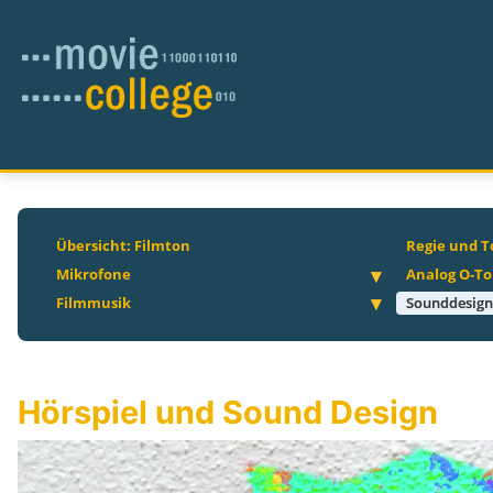
Übersicht: Filmton
Regie und T
Mikrofone
Analog O-T
Filmmusik
Sounddesign
Hörspiel und Sound Design