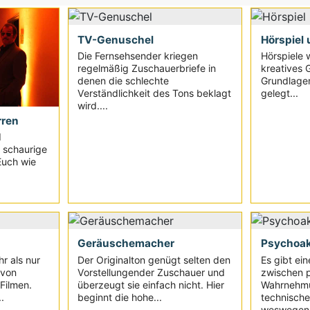
TV-Genuschel
Hörspiel
Die Fernsehsender kriegen
Hörspiele 
regelmäßig Zuschauerbriefe in
kreatives 
denen die schlechte
Grundlage
Verständlichkeit des Tons beklagt
gelegt...
wird....
rren
d
 schaurige
Euch wie
Geräuschemacher
Psychoak
r als nur
Der Originalton genügt selten den
Es gibt e
 von
Vorstellungender Zuschauer und
zwischen 
 Filmen.
überzeugt sie einfach nicht. Hier
Wahrnehmu
.
beginnt die hohe...
technisch
weswegen d