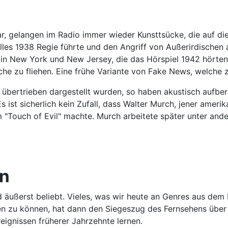
, gelangen im Radio immer wieder Kunsttsücke, die auf die
lles 1938 Regie führte und den Angriff von Außerirdischen 
n New York und New Jersey, die das Hörspiel 1942 hörten u
che zu fliehen. Eine frühe Variante von Fake News, welche 
bertrieben dargestellt wurden, so haben akustisch aufbere
st sicherlich kein Zufall, dass Walter Murch, jener amerik
 "Touch of Evil" machte. Murch arbeitete später unter an
en
äußerst beliebt. Vieles, was wir heute an Genres aus dem 
hen zu können, hat dann den Siegeszug des Fernsehens übe
ignissen früherer Jahrzehnte lernen.