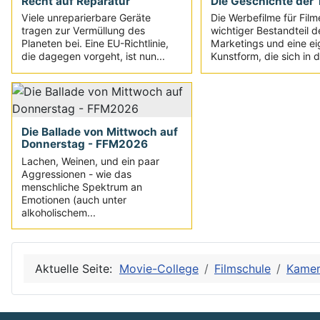
Die Geschichte der T
Recht auf Reparatur
Die Werbefilme für Film
Viele unreparierbare Geräte
wichtiger Bestandteil d
tragen zur Vermüllung des
Marketings und eine e
Planeten bei. Eine EU-Richtlinie,
Kunstform, die sich in d
die dagegen vorgeht, ist nun...
Die Ballade von Mittwoch auf
Donnerstag - FFM2026
Lachen, Weinen, und ein paar
Aggressionen - wie das
menschliche Spektrum an
Emotionen (auch unter
alkoholischem...
Aktuelle Seite:
Movie-College
Filmschule
Kame