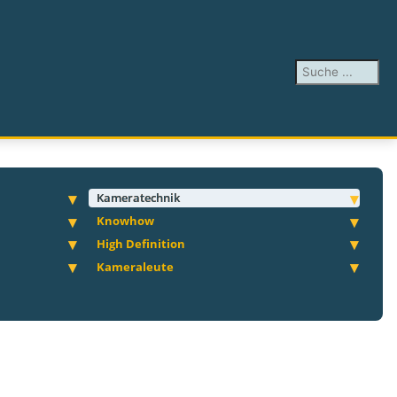
Suchen ...
Kameratechnik
Knowhow
High Definition
Kameraleute