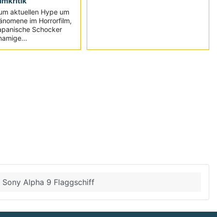
ilmkritik
um aktuellen Hype um
änomene im Horrorfilm,
japanische Schocker
namige...
Sony Alpha 9 Flaggschiff