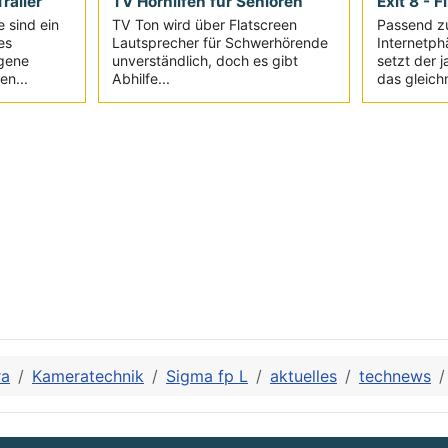
railer
TV Hörhilfen für Senioren
Exit 8 - F
e sind ein
TV Ton wird über Flatscreen
Passend z
es
Lautsprecher für Schwerhörende
Internetph
igene
unverständlich, doch es gibt
setzt der 
en...
Abhilfe...
das gleich
ra
Kameratechnik
Sigma fp L
aktuelles
technews