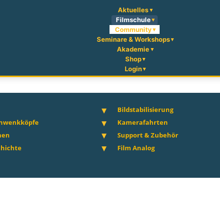
Aktuelles
Filmschule
Community
Seminare & Workshops
Akademie
Shop
Login
Bildstabilisierung
chwenkköpfe
Kamerafahrten
men
Support & Zubehör
hichte
Film Analog