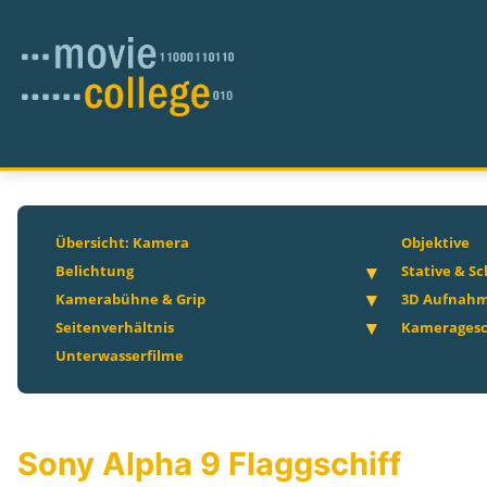
Übersicht: Kamera
Objektive
Belichtung
Stative & S
Kamerabühne & Grip
3D Aufnah
Seitenverhältnis
Kameragesc
Unterwasserfilme
Sony Alpha 9 Flaggschiff