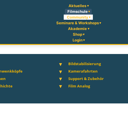
Aktuelles
Filmschule
Community
Seminare & Workshops
Akademie
Shop
Login
Bildstabilisierung
chwenkköpfe
Kamerafahrten
men
Support & Zubehör
hichte
Film Analog