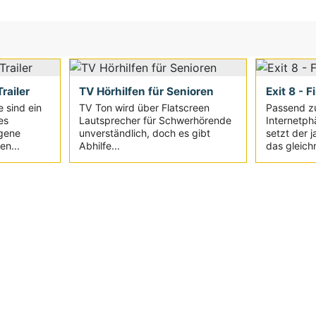
railer
TV Hörhilfen für Senioren
Exit 8 - F
e sind ein
TV Ton wird über Flatscreen
Passend z
es
Lautsprecher für Schwerhörende
Internetph
igene
unverständlich, doch es gibt
setzt der 
en...
Abhilfe...
das gleich