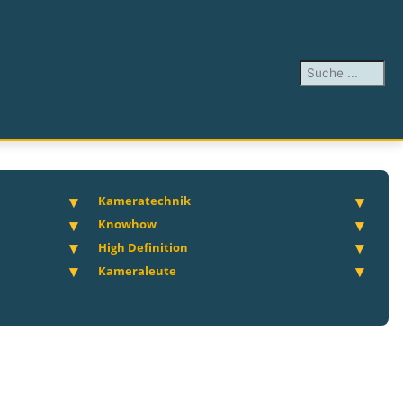
Suchen ...
Kameratechnik
Knowhow
High Definition
Kameraleute