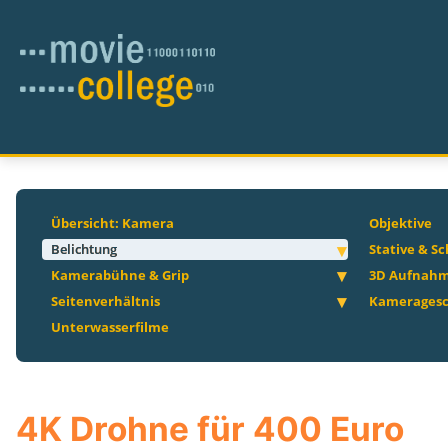
Übersicht: Kamera
Objektive
Belichtung
Stative & S
Kamerabühne & Grip
3D Aufnah
Seitenverhältnis
Kameragesc
Unterwasserfilme
4K Drohne für 400 Euro