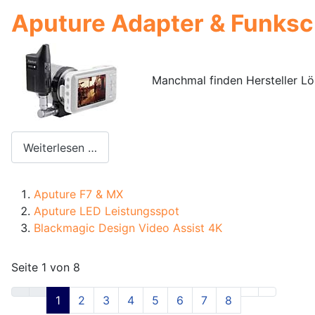
Aputure Adapter & Funksc
Manchmal finden Hersteller L
Weiterlesen …
Aputure F7 & MX
Aputure LED Leistungsspot
Blackmagic Design Video Assist 4K
Seite 1 von 8
1
2
3
4
5
6
7
8