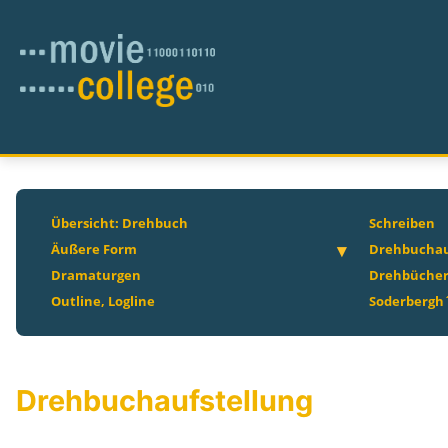
Übersicht: Drehbuch
Schreiben
Äußere Form
Drehbucha
Dramaturgen
Drehbüche
Outline, Logline
Soderbergh´
Drehbuchaufstellung