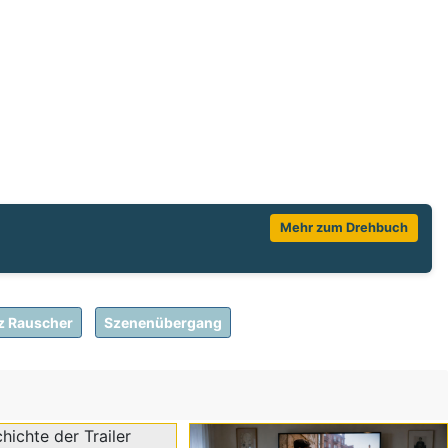
Mehr zum Drehbuch
nz Rauscher
Szenenübergang