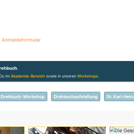
m Anmeldeformular
rehbuch
.
 Du im
Akademie-Bereich
sowie in unseren
Workshops
.
Drehbuch-Workshop
Drehbuchaufstellung
Dr. Karl-Hei