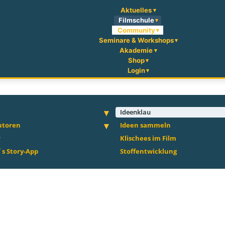
Aktuelles
Filmschule
Community
Seminare & Workshops
Akademie
Shop
Login
Ideenklau
utoren
Ideen sammeln
r
Klischees im Film
s Story-App
Stoffentwicklung