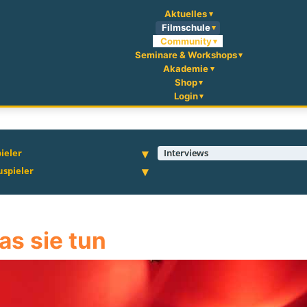
Aktuelles
Filmschule
Community
Seminare & Workshops
Akademie
Shop
Login
ieler
Interviews
uspieler
as sie tun