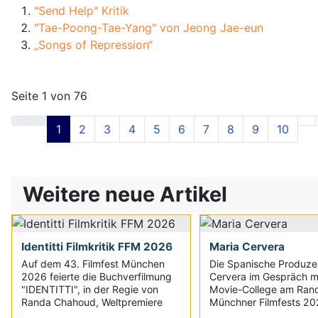
"Send Help" Kritik
"Tae-Poong-Tae-Yang" von Jeong Jae-eun
„Songs of Repression“
Seite 1 von 76
1
2
3
4
5
6
7
8
9
10
Weitere neue Artikel
Identitti Filmkritik FFM 2026
Maria Cervera
Auf dem 43. Filmfest München
Die Spanische Produze
2026 feierte die Buchverfilmung
Cervera im Gespräch m
"IDENTITTI", in der Regie von
Movie-College am Ran
Randa Chahoud, Weltpremiere
Münchner Filmfests 2