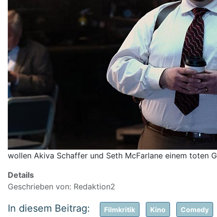
wollen Akiva Schaffer und Seth McFarlane einem toten Ge
Details
Geschrieben von:
Redaktion2
Filmkritik
Kino
Comedy