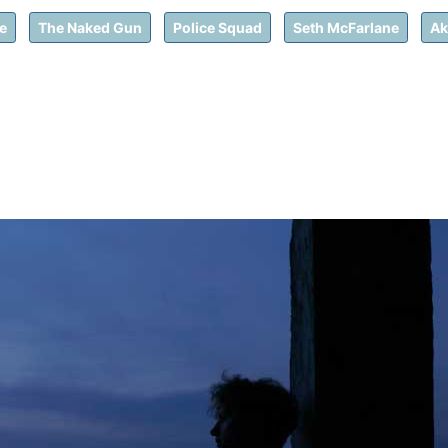
e
The Naked Gun
Police Squad
Seth McFarlane
Ak