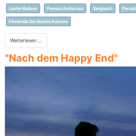
Leslie Nielsen
Pamela Anderson
Vergleich
Parodi
Filmkritik Die Nackte Kanone
Weiterlesen …
"Nach dem Happy End"