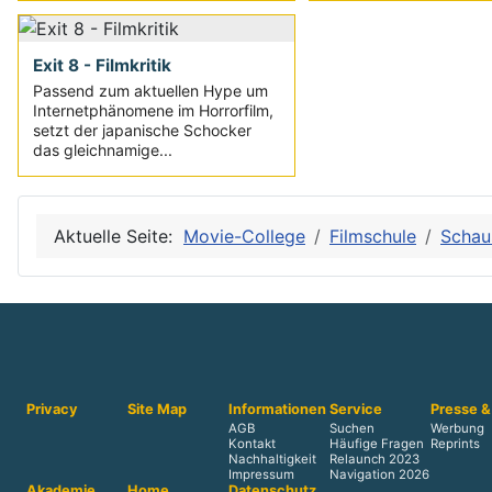
Exit 8 - Filmkritik
Passend zum aktuellen Hype um
Internetphänomene im Horrorfilm,
setzt der japanische Schocker
das gleichnamige...
Aktuelle Seite:
Movie-College
Filmschule
Schau
Privacy
Site Map
Informationen
Service
Presse &
AGB
Suchen
Werbung
Kontakt
Häufige Fragen
Reprints
Nachhaltigkeit
Relaunch 2023
Impressum
Navigation 2026
Akademie
Home
Datenschutz