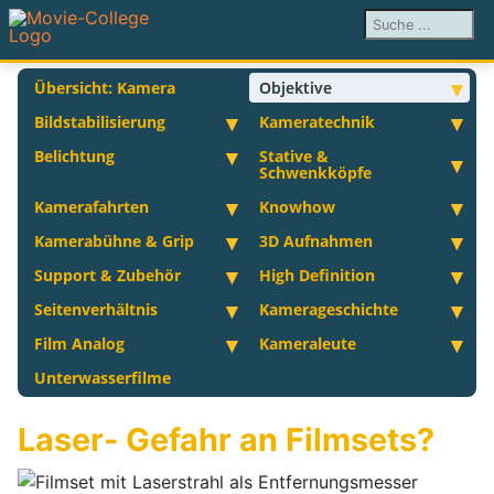
Suchen ...
Übersicht: Kamera
Objektive
Bildstabilisierung
Kameratechnik
Belichtung
Stative &
Schwenkköpfe
Kamerafahrten
Knowhow
Kamerabühne & Grip
3D Aufnahmen
Support & Zubehör
High Definition
Seitenverhältnis
Kamerageschichte
Film Analog
Kameraleute
Unterwasserfilme
Laser- Gefahr an Filmsets?