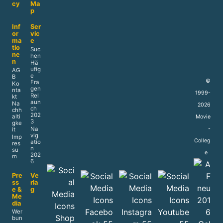
cy
Ma
p
Inf
Ser
or
vic
ma
e
tio
Suc
ne
hen
n
Hä
ufig
AG
e
B
©
Fra
Ko
gen
nta
1999-
Rel
kt
aun
Na
2026
ch
chh
202
alti
Movie
3
gke
Na
-
it
vig
Imp
Colleg
atio
res
n
su
e
202
m
6
Pre
Ve
ss
rla
e &
g
Me
dia
Wer
bun