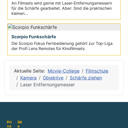
An Filmsets wird gerne mit Laser-Entfernungsmessern
für die Schärfe gearbeitet. Aber: Sind die praktischen
kleinen...
Scorpio Funkschärfe
Die Scorpio Fokus Fernbedienung gehört zur Top-Liga
der Profi Lens Remotes für Kinofilmsets
Aktuelle Seite:
Movie-College
Filmschule
Kamera
Objektive
Schärfe ziehen
Laser Entfernungsmesser
Pri
Sit
va
e