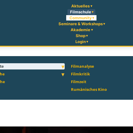
Aktuelles
Filmschule
Community
Seminare & Workshops
Akademie
Shop
Login
te
Filmanalyse
che
Filmkritik
che
Filmzeit
Rumänisches Kino