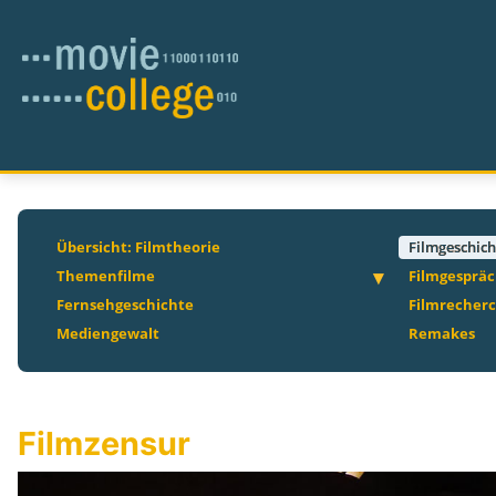
Übersicht: Filmtheorie
Filmgeschich
Themenfilme
Filmgesprä
Fernsehgeschichte
Filmrecher
Mediengewalt
Remakes
Filmzensur