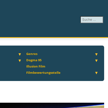
Suchen ...
Genres
Dogma 95
Illusion Film
Filmbewertungsstelle