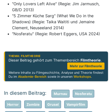
"Only Lovers Left Alive" (Regie: Jim Jarmusch,
GB/D 2013)
"5 Zimmer Küche Sarg" (What We Do in the
Shadows) (Regie: Taika Waititi und Jemaine
Clement, Neuseeland 2014)
"Nosferatu" (Regie: Robert Eggers, USA 2024)
THEMA: FILMTHEORIE
Dieser Beitrag gehört zum Themenbereich
Filmtheorie
.
Mehr zur Filmtheorie
Weitere Inhalte zu Filmgeschichte, Analyse und Theorie findest
Du im
Akademie-Bereich
sowie in unseren
Workshops
.
Murnau
Nosferatu
Horror
Zombie
Grusel
Vampirfilm