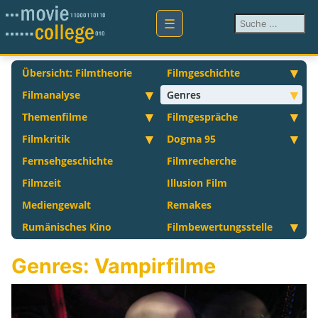
Suchen ...
Übersicht: Filmtheorie
Filmgeschichte
Filmanalyse
Genres
Themenfilme
Filmgespräche
Filmkritik
Dogma 95
Fernsehgeschichte
Filmrecherche
Filmzeit
Illusion Film
Mediengewalt
Remakes
Rumänisches Kino
Filmbewertungsstelle
Genres: Vampirfilme