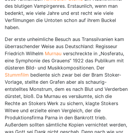
des blutigen Vampirgenres. Erstaunlich, wenn man
bedenkt, wie viele Jahre und erst recht wie viele
Verfilmungen die Untoten schon auf ihrem Buckel
haben.
Der erste unheimliche Besuch aus Transsilvanien kam
überraschender Weise aus Deutschland: Regisseur
Friedrich Wilhelm
Murnau
verschreckte in „Nosferatu,
eine Symphonie des Grauens“ 1922 das Publikum mit
düsteren Bild- und Musikkompositionen. Der
Stummfilm
bediente sich zwar bei der Bram Stoker-
Vorlage, stellte den Grafen aber als schaurig-
entstelltes Monstrum, dem es nach Blut und Verderben
dürstet, bloß. Da Murnau es versäumte, sich die
Rechte an Stokers Werk zu sichern, klagte Stokers
Witwe und erzielte einen Vergleich, der die
Produktionsfirma Parna in den Bankrott trieb.
Außerdem sollten sämtliche Kopien vernichtet werden,
was Gott sei Dank nicht geschah. Denn nach wie vor