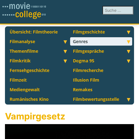
Suchen ...
Übersicht: Filmtheorie
Filmgeschichte
Filmanalyse
Genres
Themenfilme
Filmgespräche
Filmkritik
Dogma 95
Fernsehgeschichte
Filmrecherche
Filmzeit
Illusion Film
Mediengewalt
Remakes
Rumänisches Kino
Filmbewertungsstelle
Vampirgesetz