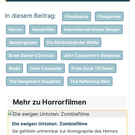
Filmtheorie
Filmgenres
Horror
Vampirfilm
Interview mit einem Vampir
Vampirgesetz
Die Zärtlichkeit der Wölfe
Bram Stoker's Dracula
John Carpenter's Vampires
Blade
John Carpenter
From Dusk Till Dawn
The Hangman's Daughter
The Reflecting Skin
Mehr zu Horrorfilmen
Die ewigen Untoten: Zombiefilme
Sie gehören untrennbar zur Ikonographie des Horrors: