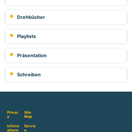
Drehbücher
Playlists
Präsentation
Schreiben
Privac
Site
y
Map
Inform
Servic
atione
e