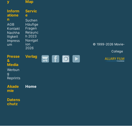
y
Map
Inform
Servic
atione
e
n
Suchen
AGB
Häufige
Fragen
Kontakt
Relaunc
Nachha
h 2023
ltigkeit
Navigat
Impress
ion
© 1999-2026 Movie-
um
2026
College
Presse
Verlag
&
Media
Werbun
g
Reprints
Akade
Home
mie
Datens
chutz