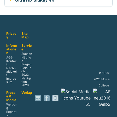
Ultra HD BluRay 4K
Privac
Site
y
Map
Inform
Servic
atione
e
n
Suchen
AGB
Häufig
e
Kontak
Fragen
t
Relaun
Nachh
ch
altigkei
© 1999-
2023
t
Naviga
Impres
2026 Movie-
tion
sum
2026
College
Press
Verlag
e &
Media
Werbun
g
Reprint
s