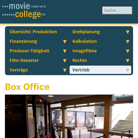
Suchen ...
Übersicht: Produktion
Drehplanung
Finanzierung
Kalkulation
Producer-Tätigkeit
Imagefilme
Film-Desaster
Rechte
Verträge
Vertrieb
Box Office