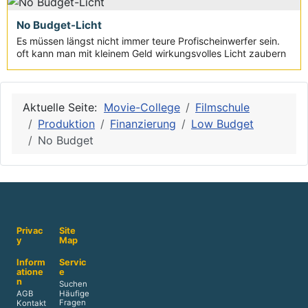
No Budget-Licht
Es müssen längst nicht immer teure Profischeinwerfer sein.
oft kann man mit kleinem Geld wirkungsvolles Licht zaubern
Aktuelle Seite:
Movie-College
Filmschule
Produktion
Finanzierung
Low Budget
No Budget
Privac
Site
y
Map
Inform
Servic
atione
e
n
Suchen
AGB
Häufige
Fragen
Kontakt