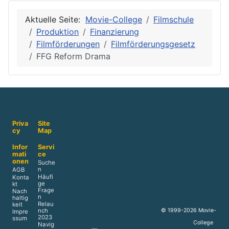
Aktuelle Seite:
Movie-College
Filmschule
Produktion
Finanzierung
Filmförderungen
Filmförderungsgesetz
FFG Reform Drama
Priva
Site
cy
Map
Infor
Servi
mati
ce
onen
Suche
n
AGB
Häufi
Konta
ge
kt
Frage
Nach
n
haltig
Relau
keit
nch
© 1999-2026 Movie-
Impre
2023
ssum
College
Navig