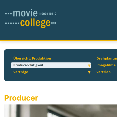
Übersicht: Produktion
Drehplanu
Producer-Tätigkeit
Imagefilme
Verträge
Vertrieb
Producer