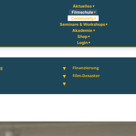
Aktuelles
Filmschule
Community
Seminare & Workshops
Akademie
Shop
Login
ng
Finanzierung
Film-Desaster