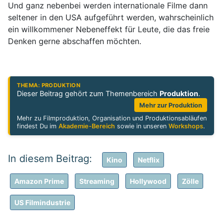
Und ganz nebenbei werden internationale Filme dann
seltener in den USA aufgeführt werden, wahrscheinlich
ein willkommener Nebeneffekt für Leute, die das freie
Denken gerne abschaffen möchten.
THEMA: PRODUKTION
Dieser Beitrag gehört zum Themenbereich
Produktion
.
Mehr zur Produktion
Mehr zu Filmproduktion, Organisation und Produktionsabläufen
findest Du im
Akademie-Bereich
sowie in unseren
Workshops
.
Kino
Netflix
Amazon Prime
Streaming
Hollywood
Zölle
US Filmindustrie