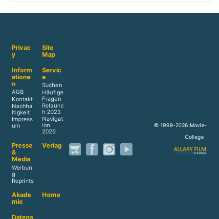
Privac
Site
y
Map
Inform
Servic
atione
e
n
Suchen
AGB
Häufige
Fragen
Kontakt
Relaunc
Nachha
h 2023
ltigkeit
Navigat
Impress
ion
© 1999-2026 Movie-
um
2026
College
Presse
Verlag
&
Media
Werbun
g
Reprints
Akade
Home
mie
Datens