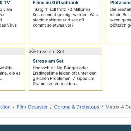
 & TV
Filme im Giftschrank
Plötzlich
o viele
"Batgirl" soll trotz 70 Millionen
Die Einste
vor
Kosten nicht gezeigt werden. Was
ist ein Bei
d
steckt dahinter und wie oft
wenn gepl
das Virus
kommt so etwas vor?
plötzlich 
Stress am Set
Gebilde.
Hochschul,- No-Budget oder
lne, die es
Erstlingsfilme leiden oft unter den
..
gleichen Problemen. 7 Tipps um
Dramen zu vermeiden...
ktion
Film-Desaster
Corona & Drehstops
Matrix 4 C