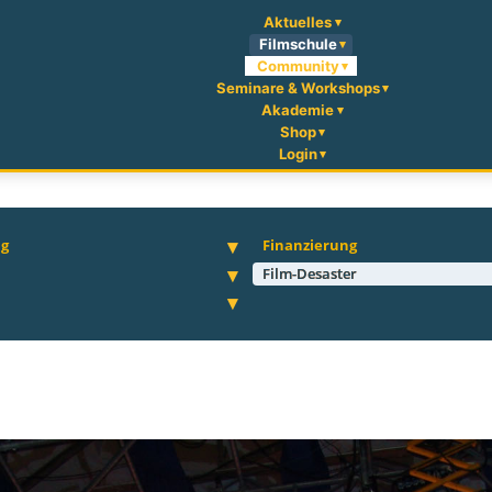
Aktuelles
Filmschule
Community
Seminare & Workshops
Akademie
Shop
Login
ng
Finanzierung
Film-Desaster