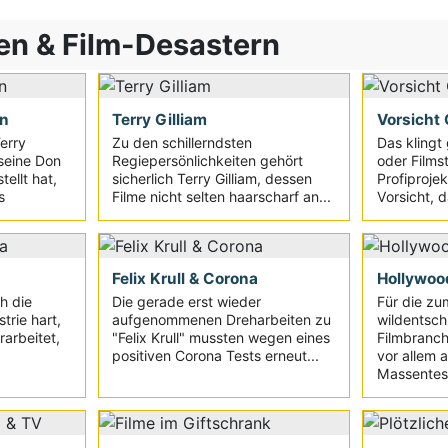
en & Film-Desastern
en
Terry Gilliam
Vorsicht
erry
Zu den schillerndsten
Das klingt
 seine Don
Regiepersönlichkeiten gehört
oder Films
tellt hat,
sicherlich Terry Gilliam, dessen
Profiproje
s
Filme nicht selten haarscharf an...
Vorsicht, d
Felix Krull & Corona
Hollywoo
h die
Die gerade erst wieder
Für die z
trie hart,
aufgenommenen Dreharbeiten zu
wildentsch
rarbeitet,
"Felix Krull" mussten wegen eines
Filmbranch
positiven Corona Tests erneut...
vor allem a
Massentes