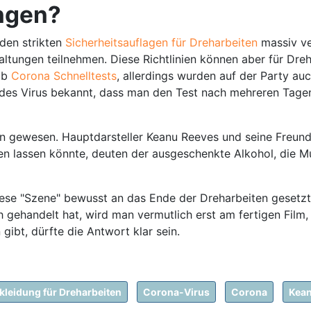
ngen?
nden strikten
Sicherheitsauflagen für Dreharbeiten
massiv ver
tungen teilnehmen. Diese Richtlinien können aber für Dre
rab
Corona Schnelltests
, allerdings wurden auf der Party au
 des Virus bekannt, dass man den Test nach mehreren Tagen
n gewesen. Hauptdarsteller Keanu Reeves und seine Freund
hen lassen könnte, deuten der ausgeschenkte Alkohol, die 
iese "Szene" bewusst an das Ende der Dreharbeiten gesetz
 gehandelt hat, wird man vermutlich erst am fertigen Film, 
gibt, dürfte die Antwort klar sein.
tkleidung für Dreharbeiten
Corona-Virus
Corona
Kean