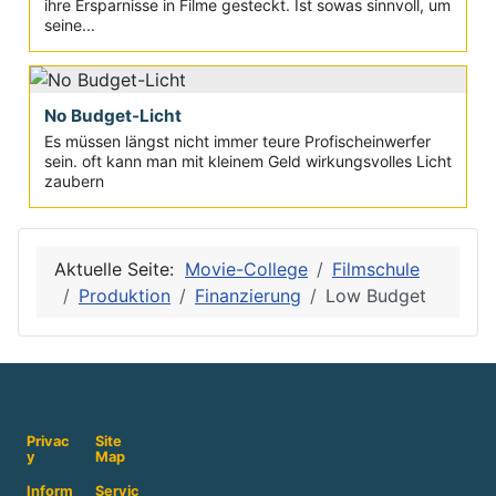
ihre Ersparnisse in Filme gesteckt. Ist sowas sinnvoll, um
seine...
No Budget-Licht
Es müssen längst nicht immer teure Profischeinwerfer
sein. oft kann man mit kleinem Geld wirkungsvolles Licht
zaubern
Aktuelle Seite:
Movie-College
Filmschule
Produktion
Finanzierung
Low Budget
Privac
Site
y
Map
Inform
Servic