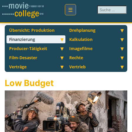
Suchen ...
Übersicht: Produktion
Drehplanung
Finanzierung
Kalkulation
Producer-Tätigkeit
Imagefilme
Film-Desaster
Rechte
Verträge
Vertrieb
Low Budget