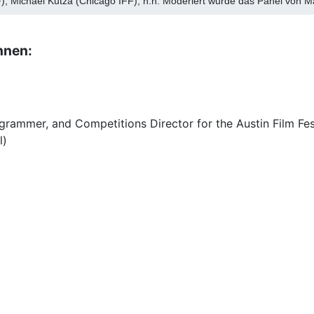
), Michael Kutza (Chicago IFF), n.n. Moderiert wurde das Panel von Mat
nnen:
ogrammer, and Competitions Director for the Austin Film Fes
l)