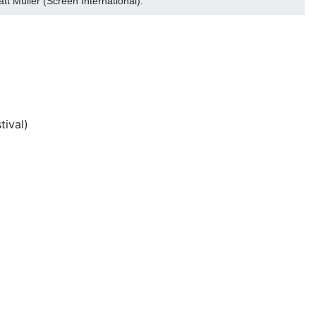
t Müller (Screen International).
tival)