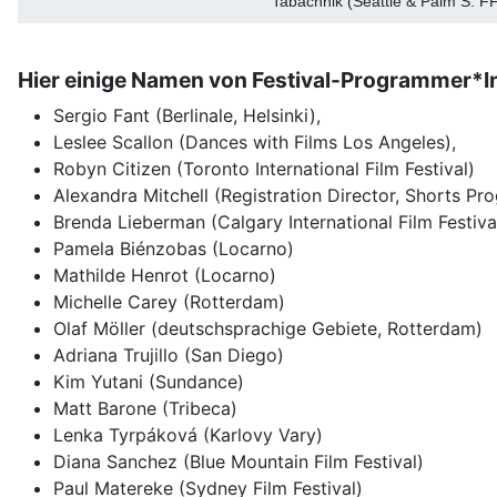
Tabachnik (Seattle & Palm S. FF
Hier einige Namen von Festival-Programmer*I
Sergio Fant (Berlinale, Helsinki),
Leslee Scallon (Dances with Films Los Angeles),
Robyn Citizen (Toronto International Film Festival)
Alexandra Mitchell (Registration Director, Shorts Pr
Brenda Lieberman (Calgary International Film Festiva
Pamela Biénzobas (Locarno)
Mathilde Henrot (Locarno)
Michelle Carey (Rotterdam)
Olaf Möller (deutschsprachige Gebiete, Rotterdam)
Adriana Trujillo (San Diego)
Kim Yutani (Sundance)
Matt Barone (Tribeca)
Lenka Tyrpáková (Karlovy Vary)
Diana Sanchez (Blue Mountain Film Festival)
Paul Matereke (Sydney Film Festival)