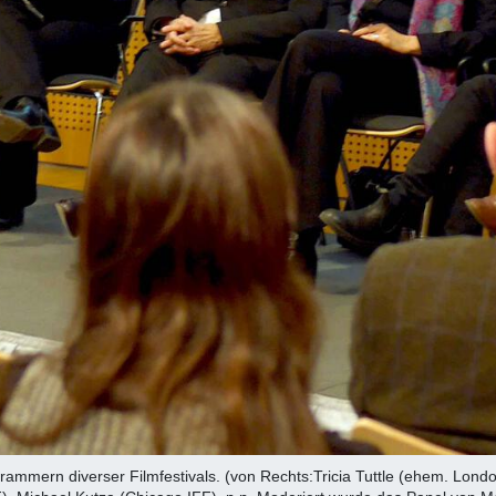
mmern diverser Filmfestivals. (von Rechts:Tricia Tuttle (ehem. Londo