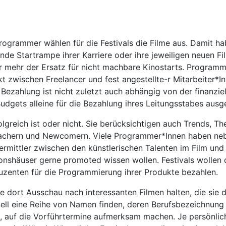
Programmer wählen für die Festivals die Filme aus. Damit ha
nde Startrampe ihrer Karriere oder ihre jeweiligen neuen F
r mehr der Ersatz für nicht machbare Kinostarts. Programme
nkt zwischen Freelancer und fest angestellte-r Mitarbeiter*
ezahlung ist nicht zuletzt auch abhängig von der finanziell
udgets alleine für die Bezahlung ihres Leitungsstabes ausg
lgreich ist oder nicht. Sie berücksichtigen auch Trends, T
achern und Newcomern. Viele Programmer*Innen haben neb
mittler zwischen den künstlerischen Talenten im Film und de
onshäuser gerne promoted wissen wollen. Festivals wollen d
duzenten für die Programmierung ihrer Produkte bezahlen.
 dort Ausschau nach interessanten Filmen halten, die sie d
hnell eine Reihe von Namen finden, deren Berufsbezeichnun
t, auf die Vorführtermine aufmerksam machen. Je persönlich