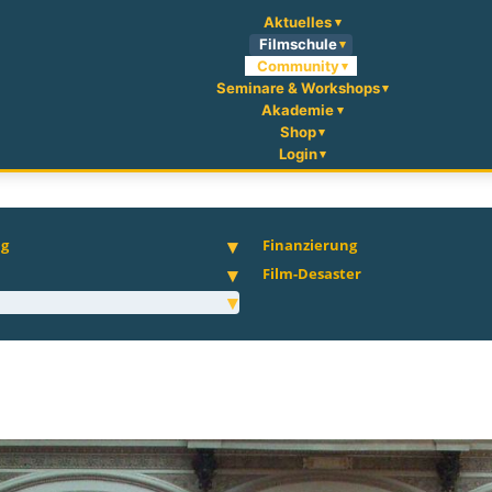
Aktuelles
Filmschule
Community
Seminare & Workshops
Akademie
Shop
Login
ng
Finanzierung
Film-Desaster