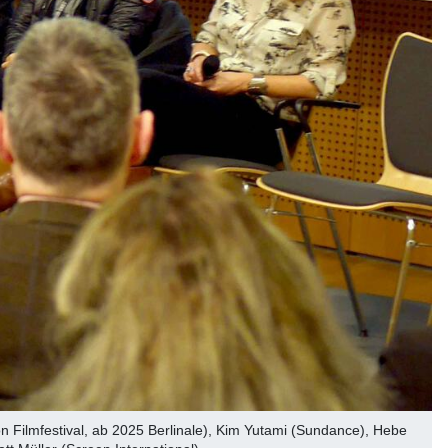
n Filmfestival, ab 2025 Berlinale), Kim Yutami (Sundance), Hebe