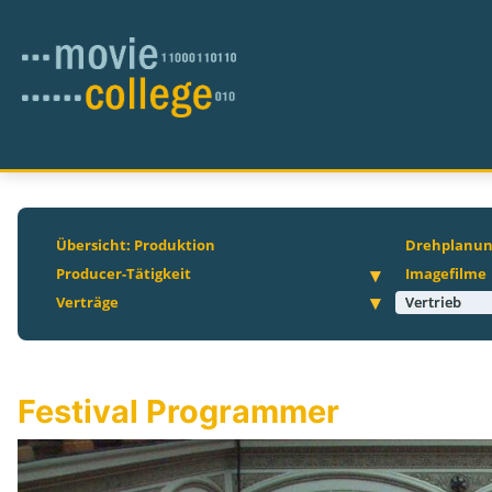
Übersicht: Produktion
Drehplanu
Producer-Tätigkeit
Imagefilme
Verträge
Vertrieb
Festival Programmer