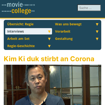
Suchen ...
Übersicht: Regie
Was uns bewegt
Interviews
Vorarbeit
Arbeit am Set
Gestaltung
Regie-Geschichte
Kim Ki duk stirbt an Corona