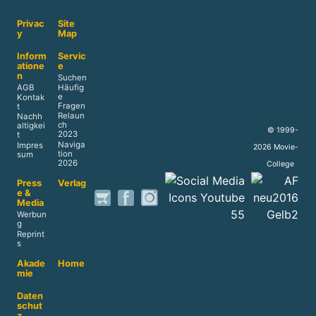
Privac
Site
y
Map
Inform
Servic
atione
e
n
Suchen
AGB
Häufig
e
Kontak
Fragen
t
Relaun
Nachh
ch
altigkei
© 1999-
2023
t
Naviga
Impres
2026 Movie-
tion
sum
2026
College
Press
Verlag
e &
Media
Werbun
g
Reprint
s
Akade
Home
mie
Daten
schut
z