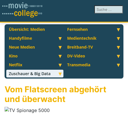
Suchen ...
Übersicht: Medien
Fernsehen
Handyfilme
Medientechnik
Neue Medien
Breitband-TV
Kino
DV-Video
Netflix
Transmedia
Zuschauer & Big Data
Vom Flatscreen abgehört
und überwacht