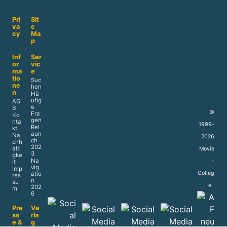
Pri
Sit
va
e
cy
Ma
p
Inf
Ser
or
vic
ma
e
tio
Suc
ne
hen
n
Hä
ufig
AG
e
B
©
Fra
Ko
gen
nta
1999-
Rel
kt
aun
Na
2026
ch
chh
202
alti
Movie
3
gke
Na
-
it
vig
Imp
Colleg
atio
res
n
su
e
202
m
6
Pre
Ve
ss
rla
e &
g