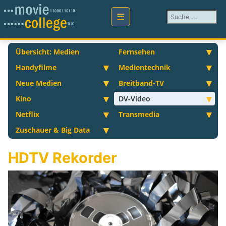
Suchen ...
Übersicht: Medien
Fernsehen
Handyfilme
Medientechnik
Neue Medien
Breitband-TV
Kino
DV-Video
Netflix
Transmedia
Zuschauer & Big Data
HDTV Rekorder