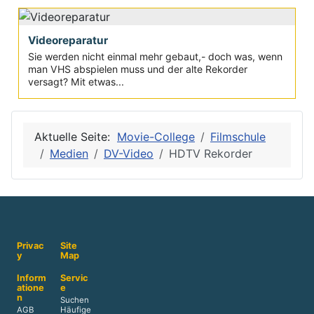
Videoreparatur
Sie werden nicht einmal mehr gebaut,- doch was, wenn
man VHS abspielen muss und der alte Rekorder
versagt? Mit etwas...
Aktuelle Seite:
Movie-College
Filmschule
Medien
DV-Video
HDTV Rekorder
Privac
Site
y
Map
Inform
Servic
atione
e
n
Suchen
AGB
Häufige