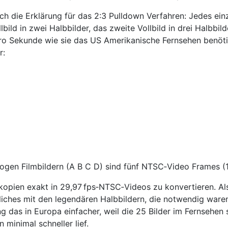
h die Erklärung für das 2:3 Pulldown Verfahren: Jedes einz
lbild in zwei Halbbilder, das zweite Vollbild in drei Halbbi
o Sekunde wie sie das US Amerikanische Fernsehen benötigt
r:
gen Filmbildern (A B C D) sind fünf NTSC‑Video Frames (10
kopien exakt in 29,97 fps‑NTSC‑Videos zu konvertieren. Also
nliches mit den legendären Halbbildern, die notwendig war
g das in Europa einfacher, weil die 25 Bilder im Fernsehen
minimal schneller lief.