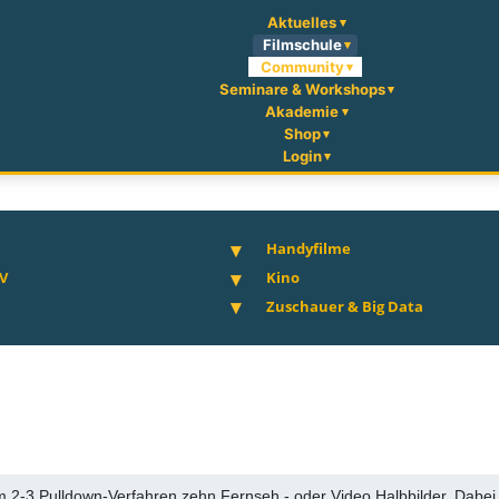
Aktuelles
Filmschule
Community
Seminare & Workshops
Akademie
Shop
Login
Handyfilme
V
Kino
Zuschauer & Big Data
em 2‑3 Pulldown-Verfahren zehn Fernseh,- oder Video Halbbilder. Dab