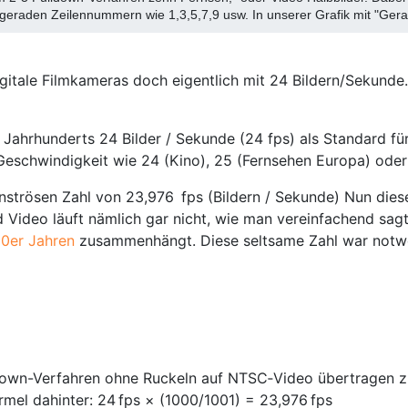
ungeraden Zeilennummern wie 1,3,5,7,9 usw. In unserer Grafik mit "Ger
gitale Filmkameras doch eigentlich mit 24 Bildern/Sekunde
 Jahrhunderts 24 Bilder / Sekunde (24 fps) als Standard fü
n Geschwindigkeit wie 24 (Kino), 25 (Fernsehen Europa) ode
strösen Zahl von 23,976 fps (Bildern / Sekunde) Nun dies
Video läuft nämlich gar nicht, wie man vereinfachend sagt,
0er Jahren
zusammenhängt. Diese seltsame Zahl war notw
ldown-Verfahren ohne Ruckeln auf NTSC‑Video übertragen z
rmel dahinter: 24 fps × (1000/1001) = 23,976 fps