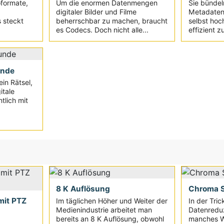
oformate,
Um die enormen Datenmengen
Sie bündel
digitaler Bilder und Filme
Metadaten
s steckt
beherrschbar zu machen, braucht
selbst hoc
es Codecs. Doch nicht alle...
effizient z
unde
 ein Rätsel,
itale
tlich mit
8 K Auflösung
Chroma 
mit PTZ
Im täglichen Höher und Weiter der
In der Tric
Medienindustrie arbeitet man
Datenredu
bereits an 8 K Auflösung, obwohl
manches W