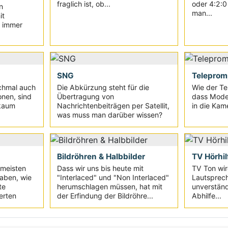
fraglich ist, ob...
oder 4:2:0 
n
man...
it
s immer
SNG
Teleprom
nchmal auch
Die Abkürzung steht für die
Wie der Te
onen, sind
Übertragung von
dass Moder
kaum
Nachrichtenbeiträgen per Satellit,
in die Kam
was muss man darüber wissen?
Bildröhren & Halbbilder
TV Hörhil
 meisten
Dass wir uns bis heute mit
TV Ton wir
aben, wie
"Interlaced" und "Non Interlaced"
Lautsprec
te
herumschlagen müssen, hat mit
unverständ
erten
der Erfindung der Bildröhre...
Abhilfe...