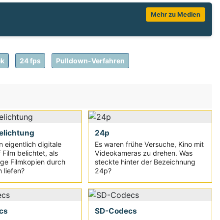
Mehr zu Medien
ek
24 fps
Pulldown-Verfahren
elichtung
24p
 eigentlich digitale
Es waren frühe Versuche, Kino mit
 Film belichtet, als
Videokameras zu drehen. Was
ge Filmkopien durch
steckte hinter der Bezeichnung
 liefen?
24p?
cs
SD-Codecs