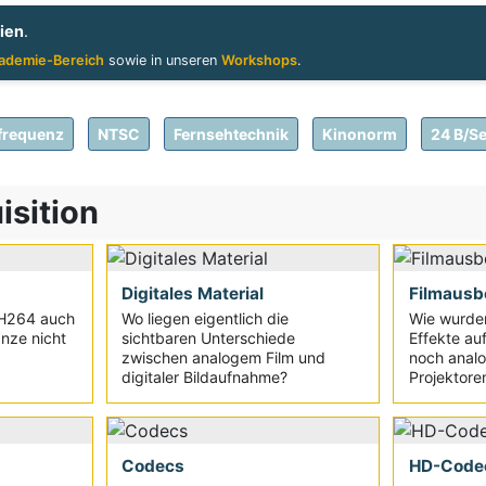
ien
.
ademie-Bereich
sowie in unseren
Workshops
.
dfrequenz
NTSC
Fernsehtechnik
Kinonorm
24 B/S
isition
Digitales Material
Filmausb
 H264 auch
Wo liegen eigentlich die
Wie wurden
anze nicht
sichtbaren Unterschiede
Effekte auf
zwischen analogem Film und
noch analo
digitaler Bildaufnahme?
Projektoren
Codecs
HD-Code