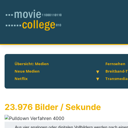
Übersicht: Medien
Fernsehen
Neue Medien
Breitband-T
Netflix
Transmedia
23.976 Bilder / Sekunde
Aus vier analogen oder digitalen Vollbildern werden nach ein