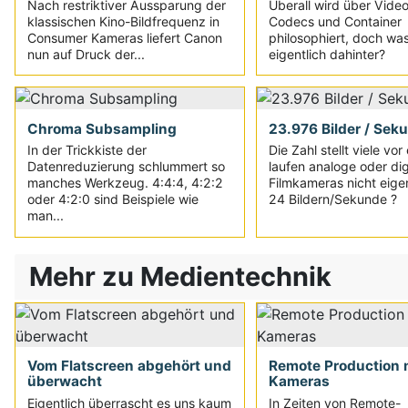
Nach restriktiver Aussparung der
Überall wird über Vide
klassischen Kino-Bildfrequenz in
Codecs und Container
Consumer Kameras liefert Canon
philosophiert, doch wa
nun auf Druck der...
eigentlich dahinter?
Chroma Subsampling
23.976 Bilder / Sek
In der Trickkiste der
Die Zahl stellt viele vor
Datenreduzierung schlummert so
laufen analoge oder dig
manches Werkzeug. 4:4:4, 4:2:2
Filmkameras nicht eigen
oder 4:2:0 sind Beispiele wie
24 Bildern/Sekunde ?
man...
Mehr zu Medientechnik
Vom Flatscreen abgehört und
Remote Production 
überwacht
Kameras
Eigentlich überrascht es uns kaum
In Zeiten von Remote-