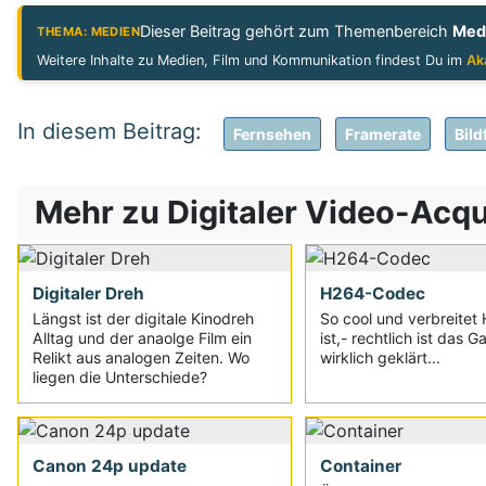
Dieser Beitrag gehört zum Themenbereich
Med
THEMA: MEDIEN
Weitere Inhalte zu Medien, Film und Kommunikation findest Du im
Ak
Fernsehen
Framerate
Bil
Mehr zu Digitaler Video-Acqu
Digitaler Dreh
H264-Codec
Längst ist der digitale Kinodreh
So cool und verbreitet
Alltag und der anaolge Film ein
ist,- rechtlich ist das G
Relikt aus analogen Zeiten. Wo
wirklich geklärt...
liegen die Unterschiede?
Canon 24p update
Container