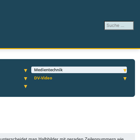
Suchen ...
Medientechnik
DV-Video
ei unterscheidet man Halbbilder mit geraden Zeilennummern wie