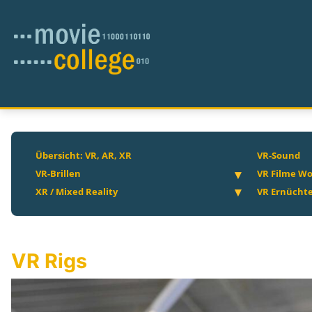
Übersicht: VR, AR, XR
VR-Sound
VR-Brillen
VR Filme Wo
XR / Mixed Reality
VR Ernücht
VR Rigs