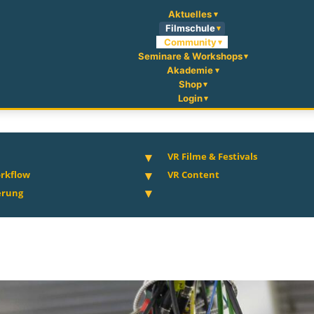
Aktuelles
Filmschule
Community
Seminare & Workshops
Akademie
Shop
Login
VR Filme & Festivals
rkflow
VR Content
erung