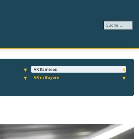
Suchen ...
VR Kameras
VR in Bayern