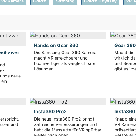
VR Kamera
GoPro
Stitching
GoPro Odyssey
VR-R
Hands on Gear 360
Gear 360
mit zwei
Die Samsung Gear 360 Kamera
Macht die
macht VR erreichbarer und
wirklich d
hochwertiger als vergleichbare
und Bearbe
und
Lösungen.
gibt es irg
e-
sungs neue
 ein
Insta360 Pro2
Insta360
erspricht,
Die neue Insta360 Pro2 bringt
Knapp eine
esser und
zahlreiche Verbesserungen und
VR Kamera
hebt die Messlatte für VR spürbar
präsentier
weiter nach oben
Hersteller 