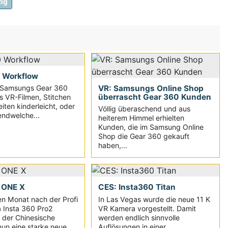
ig
 Workflow
VR: Samsungs Online Shop
 Samsungs Gear 360
überrascht Gear 360 Kunden
as VR-Filmen, Stitchen
iten kinderleicht, oder
Völlig überaschend und aus
endwelche...
heiterem Himmel erhielten
Kunden, die im Samsung Online
Shop die Gear 360 gekauft
haben,...
 ONE X
CES: Insta360 Titan
n Monat nach der Profi
In Las Vegas wurde die neue 11 K
 Insta 360 Pro2
VR Kamera vorgestellt. Damit
t der Chinesische
werden endlich sinnvolle
nun eine starke neue...
Auflösungen in einer...