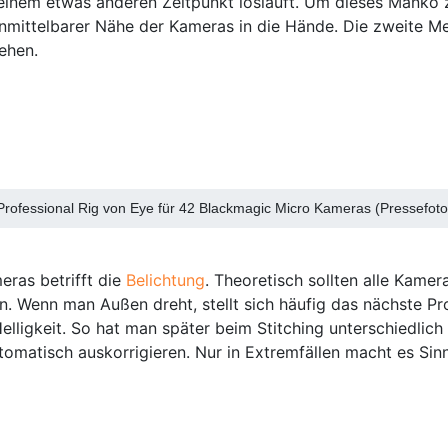
u einem etwas anderen Zeitpunkt losläuft. Um dieses Manko
nmittelbarer Nähe der Kameras in die Hände. Die zweite Met
ehen.
Professional Rig von Eye für 42 Blackmagic Micro Kameras (Pressefoto
eras betrifft die
Belichtung
. Theoretisch sollten alle Kame
en. Wenn man Außen dreht, stellt sich häufig das nächste
elligkeit. So hat man später beim Stitching unterschiedlich
omatisch auskorrigieren. Nur in Extremfällen macht es Sinn