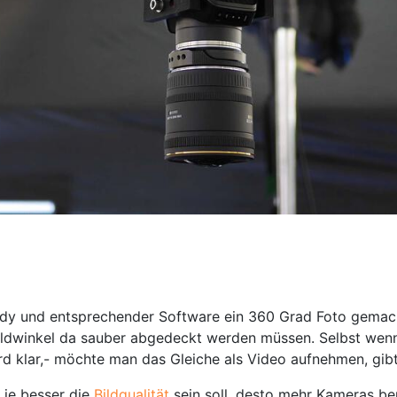
y und entsprechender Software ein 360 Grad Foto gemacht h
ildwinkel da sauber abgedeckt werden müssen. Selbst wenn 
ird klar,- möchte man das Gleiche als Video aufnehmen, gi
 je besser die
Bildqualität
sein soll, desto mehr Kameras b