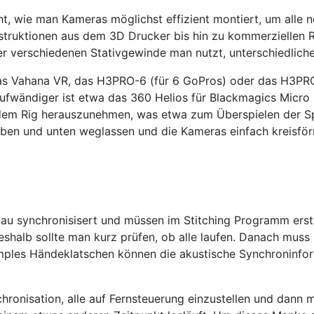
cht, wie man Kameras möglichst effizient montiert, um all
ruktionen aus dem 3D Drucker bis hin zu kommerziellen Ri
er verschiedenen Stativgewinde man nutzt, unterschiedlich
s Vahana VR, das H3PRO-6 (für 6 GoPros) oder das H3PRO
aufwändiger ist etwa das 360 Helios für Blackmagics Micro
us dem Rig herauszunehmen, was etwa zum Überspielen der Sp
ben und unten weglassen und die Kameras einfach kreisför
enau synchronisisert und müssen im Stitching Programm er
Deshalb sollte man kurz prüfen, ob alle laufen. Danach mus
imples Händeklatschen können die akustische Synchroninfor
hronisation, alle auf Fernsteuerung einzustellen und dann m