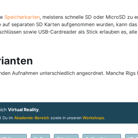
ie
Speicherkarten
, meistens schnelle SD oder MicroSD zu 
 auf separaten SD Karten aufgenommen wurden, kann das Ü
hlüssen sowie USB-Cardreader als Stick erlauben es, alle 
rianten
enden Aufnahmen unterschiedlich angeordnet. Manche Rig
eich
Virtual Reality
.
st Du im
Akademie-Bereich
sowie in unseren
Workshops
.