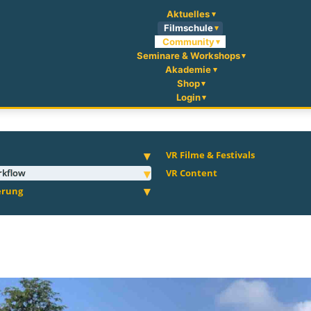
Aktuelles
Filmschule
Community
Seminare & Workshops
Akademie
Shop
Login
VR Filme & Festivals
rkflow
VR Content
erung