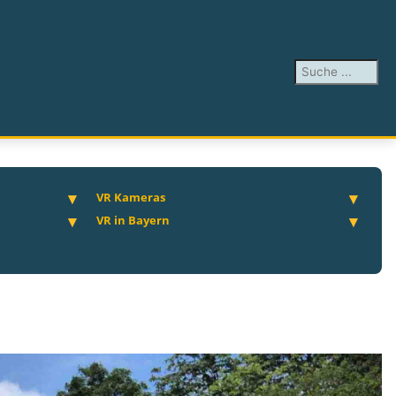
Suchen ...
VR Kameras
VR in Bayern