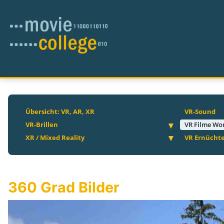
Übersicht: VR, AR, XR
VR-Sound
VR-Brillen
VR Filme Wo
XR / Mixed Reality
VR Ernücht
360 Grad Bilder