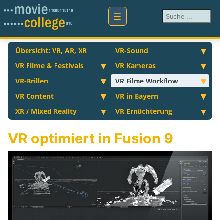
Suchen ...
Übersicht: VR, AR, XR
VR-Sound
VR Filme & Festivals
VR Kameras
VR-Brillen
VR Filme Workflow
VR Content
VR in Bayern
XR / Mixed Reality
VR Ernüchterung
VR optimiert in Fusion 9