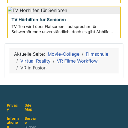
TV Hörhilfen für Senioren
TV Ton wird über Flatscreen Lautsprecher für
Schwerhörende unverständlich, doch es gibt Abhilfe...
Aktuelle Seite:
Movie-College
Filmschule
Virtual Reality
VR Filme Workflow
VR in Fusion
Privac
Site
y
Map
Inform
Servic
atione
e
n
Suchen