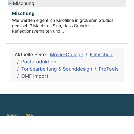
Mischung
Wie werden eigentlich Kinofilme in größeren Studios
gemischt? Macht es Sinn, dass Grundriss,
Reflektionsverhalten und...
Aktuelle Seite:
Movie-College
Filmschule
Postproduktion
Tonbearbeitung & Sounddesign
ProTools
OMF Import
Privac
Site
y
Map
Inform
Servic
atione
e