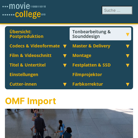
Suchen ...
Übersicht:
Tonbearbeitung &
Postproduktion
Sounddesign
Codecs & Videoformate
Master & Delivery
Film & Videoschnitt
Montage
Titel & Untertitel
Festplatten & SSD
Einstellungen
Filmprojektor
Cutter-innen
Farbkorrektur
OMF Import