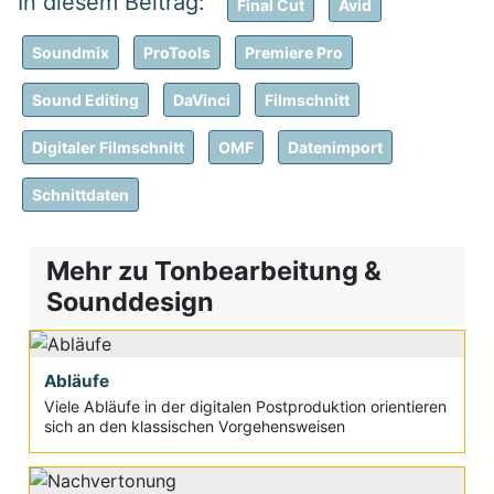
Final Cut
Avid
Soundmix
ProTools
Premiere Pro
Sound Editing
DaVinci
Filmschnitt
Digitaler Filmschnitt
OMF
Datenimport
Schnittdaten
Mehr zu Tonbearbeitung &
Sounddesign
Abläufe
Viele Abläufe in der digitalen Postproduktion orientieren
sich an den klassischen Vorgehensweisen