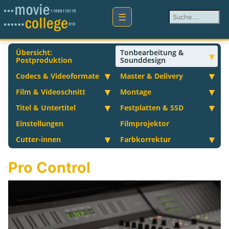
Suchen ...
Übersicht:
Tonbearbeitung &
Postproduktion
Sounddesign
Codecs & Videoformate
Master & Delivery
Film & Videoschnitt
Montage
Titel & Untertitel
Festplatten & SSD
Einstellungen
Filmprojektor
Cutter-innen
Farbkorrektur
Pro Control