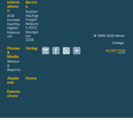
Inform
Servic
atione
e
n
Suchen
AGB
Häufige
Fragen
Kontakt
Relaunc
Nachha
h 2023
ltigkeit
Navigat
Impress
ion
© 1999-2026 Movie-
um
2026
College
Presse
Verlag
&
Media
Werbun
g
Reprints
Akade
Home
mie
Datens
chutz