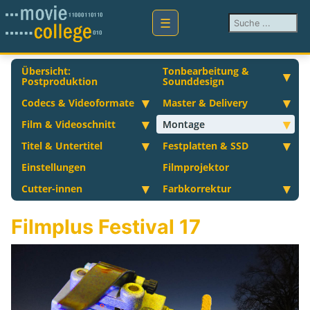
Suchen ...
Übersicht:
Tonbearbeitung &
Postproduktion
Sounddesign
Codecs & Videoformate
Master & Delivery
Film & Videoschnitt
Montage
Titel & Untertitel
Festplatten & SSD
Einstellungen
Filmprojektor
Cutter-innen
Farbkorrektur
Filmplus Festival 17