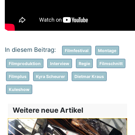
Filmfestival
Montage
Filmproduktion
Interview
Regie
Filmschnitt
Filmplus
Kyra Scheurer
Dietmar Kraus
Kuleshow
Weitere neue Artikel