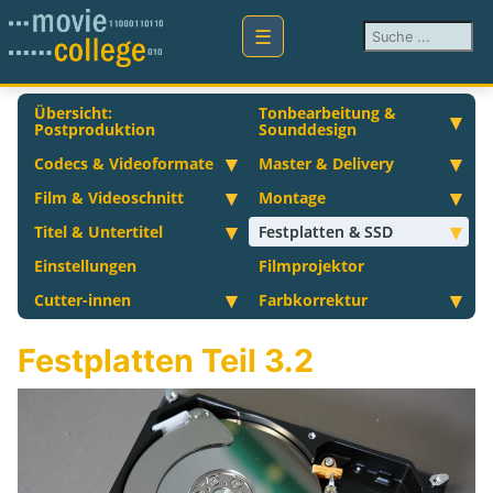
Suchen ...
Übersicht:
Tonbearbeitung &
Postproduktion
Sounddesign
Codecs & Videoformate
Master & Delivery
Film & Videoschnitt
Montage
Titel & Untertitel
Festplatten & SSD
Einstellungen
Filmprojektor
Cutter-innen
Farbkorrektur
Festplatten Teil 3.2