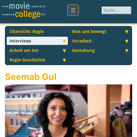
Suchen ...
Übersicht: Regie
Was uns bewegt
Interviews
Vorarbeit
Arbeit am Set
Gestaltung
Regie-Geschichte
Seemab Gul