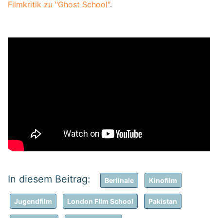
Filmkritik zu "Ghost School"
.
Berlinale
Kinofilm
Jugendfilm
London FIlm School
Pakistan