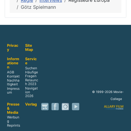
Abonnenten können aktuell wegen eines Lizenzstreits
keine 4K und HDR Filme mehr auf dem Streamingdienst
von Disney...
Aktuelle Seite:
Movie-College
Filmschule
Regie
Interviews
Regisseure Europa
Götz Spielmann
Privac
Site
y
Map
Inform
Servic
atione
e
n
Suchen
AGB
Häufige
Fragen
Kontakt
Relaunc
Nachha
h 2023
ltigkeit
Navigat
Impress