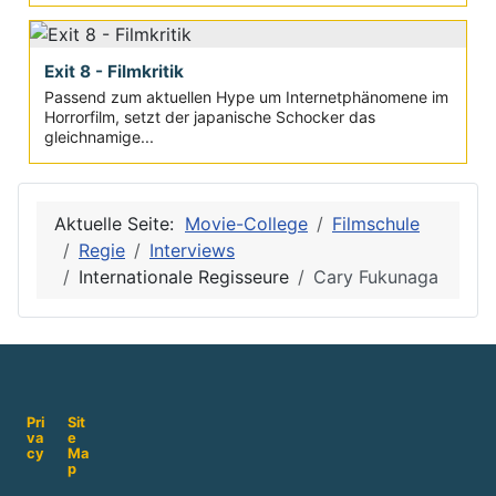
Exit 8 - Filmkritik
Passend zum aktuellen Hype um Internetphänomene im
Horrorfilm, setzt der japanische Schocker das
gleichnamige...
Aktuelle Seite:
Movie-College
Filmschule
Regie
Interviews
Internationale Regisseure
Cary Fukunaga
Pri
Sit
va
e
cy
Ma
p