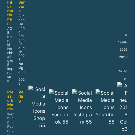
Inf
Ser
or
vic
ma
e
tio
Suc
ne
hen
n
Hä
ufig
AG
e
B
©
Fra
Ko
gen
nta
1999-
Rel
kt
aun
Na
2026
ch
chh
202
alti
Movie
3
gke
Na
-
it
vig
Imp
Colleg
atio
res
n
su
e
202
m
6
Pre
Ve
ss
rla
e &
g
Me
dia
Wer
bun
g
Rep
rint
s