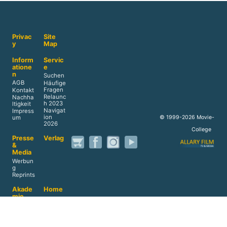
Privac
Site
y
Map
Inform
Servic
atione
e
n
Suchen
AGB
Häufige
Fragen
Kontakt
Relaunc
Nachha
h 2023
ltigkeit
Navigat
Impress
ion
© 1999-2026 Movie-
um
2026
College
Presse
Verlag
&
Media
Werbun
g
Reprints
Akade
Home
mie
Datens
chutz