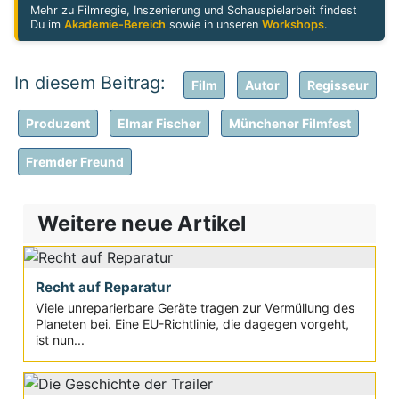
Mehr zu Filmregie, Inszenierung und Schauspielarbeit findest
Du im
Akademie-Bereich
sowie in unseren
Workshops
.
Film
Autor
Regisseur
Produzent
Elmar Fischer
Münchener Filmfest
Fremder Freund
Weitere neue Artikel
Recht auf Reparatur
Viele unreparierbare Geräte tragen zur Vermüllung des
Planeten bei. Eine EU-Richtlinie, die dagegen vorgeht,
ist nun...