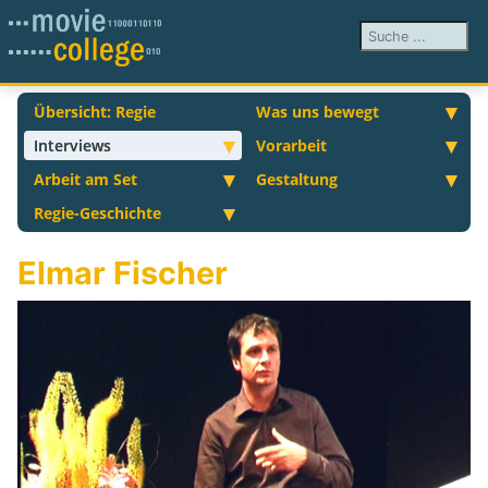
Suchen ...
Übersicht: Regie
Was uns bewegt
Interviews
Vorarbeit
Arbeit am Set
Gestaltung
Regie-Geschichte
Elmar Fischer