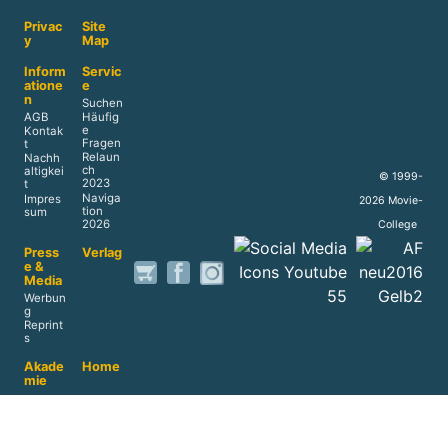
Privac
Site
y
Map
Inform
Servic
atione
e
n
Suchen
AGB
Häufig
e
Kontak
Fragen
t
Relaun
Nachh
ch
altigkei
© 1999-
2023
t
Naviga
Impres
2026 Movie-
tion
sum
2026
College
Press
Verlag
e &
Media
Werbun
g
Reprint
s
Akade
Home
mie
Daten
schut
z