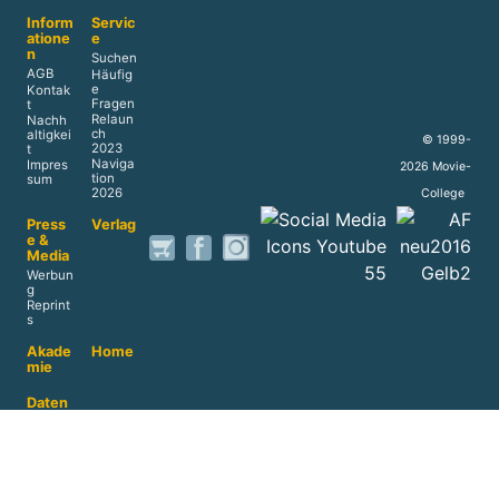
Inform
Servic
atione
e
n
Suchen
AGB
Häufig
e
Kontak
Fragen
t
Relaun
Nachh
ch
altigkei
© 1999-
2023
t
Naviga
Impres
2026 Movie-
tion
sum
2026
College
Press
Verlag
e &
Media
Werbun
g
Reprint
s
Akade
Home
mie
Daten
schut
z