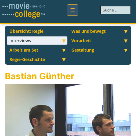
Suchen ...
Übersicht: Regie
Was uns bewegt
Interviews
Vorarbeit
Arbeit am Set
Gestaltung
Regie-Geschichte
Bastian Günther