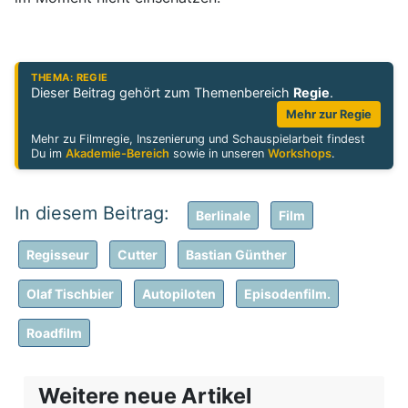
THEMA: REGIE
Dieser Beitrag gehört zum Themenbereich
Regie
.
Mehr zur Regie
Mehr zu Filmregie, Inszenierung und Schauspielarbeit findest
Du im
Akademie-Bereich
sowie in unseren
Workshops
.
Berlinale
Film
Regisseur
Cutter
Bastian Günther
Olaf Tischbier
Autopiloten
Episodenfilm.
Roadfilm
Weitere neue Artikel