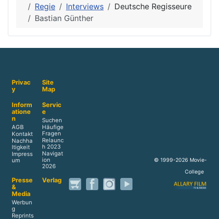
Regie
Interviews
Deutsche Regisseure
Bastian Günther
Privac
Site
y
Map
Inform
Servic
atione
e
n
Suchen
AGB
Häufige
Fragen
Kontakt
Relaunc
Nachha
h 2023
ltigkeit
Navigat
Impress
ion
© 1999-2026 Movie-
um
2026
College
Presse
Verlag
&
Media
Werbun
g
Reprints