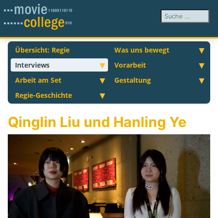
Suchen ...
Übersicht: Regie
Was uns bewegt
Interviews
Vorarbeit
Arbeit am Set
Gestaltung
Regie-Geschichte
Qinglin Liu und Hanling Ye