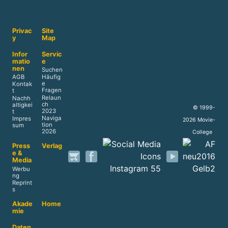
Privac
Site
y
Map
Infor
Servic
matio
e
nen
Suchen
AGB
Häufig
e
Kontak
Fragen
t
Relaun
Nachh
ch
altigkei
© 1999-
2023
t
Naviga
Impres
2026 Movie-
tion
sum
2026
College
Press
Verlag
e &
Media
Werbu
ng
Reprint
s
Akade
Home
mie
Daten