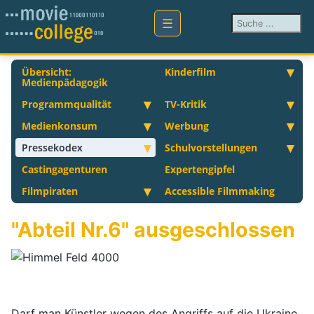
Suchen ...
Übersicht:
Kinderfilm
Medienpädagogik
Programmqualität
TV-Kritik
Medienkonsum
Werbung
Pressekodex
Schulvorstellungen
Castingagenturen
Expertengipfel
Filmpiraten
Accessible Filmmaking
"Abteil Nr.6" ausgeschlossen
Darf man Künstler wegen des Angriffs auf die Ukraine