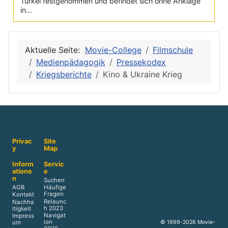
Türkei festgenommen und befindet sich ohne Anklage
in...
Aktuelle Seite:
Movie-College
Filmschule
Medienpädagogik
Pressekodex
Kriegsberichte
Kino & Ukraine Krieg
Privac
Site
y
Map
Inform
Servic
atione
e
n
Suchen
AGB
Häufige
Fragen
Kontakt
Relaunc
Nachha
h 2023
ltigkeit
Navigat
Impress
ion
© 1999-2026 Movie-
um