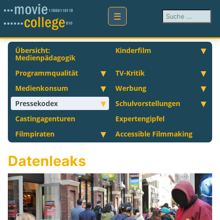
Suchen ...
Übersicht:
Kinderfilm
Medienpädagogik
Programmqualität
TV-Kritik
Medienkonsum
Werbung
Pressekodex
Schulvorstellungen
Castingagenturen
Expertengipfel
Filmpiraten
Accessible Filmmaking
Datenleaks