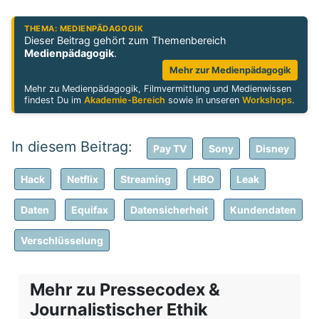
THEMA: MEDIENPÄDAGOGIK
Dieser Beitrag gehört zum Themenbereich
Medienpädagogik
.
Mehr zur Medienpädagogik
Mehr zu Medienpädagogik, Filmvermittlung und Medienwissen
findest Du im
Akademie-Bereich
sowie in unseren
Workshops
.
Pay TV
Sony
Disney
Hack
Netflix
Streaming
HBO
Leak
Daten
Equifax
Datensicherheit
Kundendaten
Verschlüsselung
Mehr zu Pressecodex &
Journalistischer Ethik