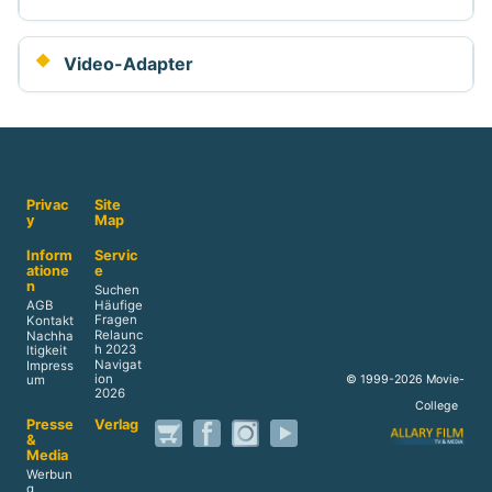
Video-Adapter
Privac
Site
y
Map
Inform
Servic
atione
e
n
Suchen
AGB
Häufige
Fragen
Kontakt
Relaunc
Nachha
h 2023
ltigkeit
Navigat
Impress
ion
© 1999-2026 Movie-
um
2026
College
Presse
Verlag
&
Media
Werbun
g