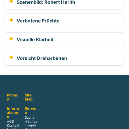
Szenenbild: Robert Herlth
Verbotene Früchte
Visuelle Klarheit
Vorsicht Dreharbeiten
Privac
Site
y
Map
Inform
Servic
atione
e
n
Suchen
AGB
Häufige
Fragen
Kontakt