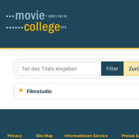
Filter
Zur
Teil des Titels eingeben
Filmstudio
Privacy
Site Map
Informationen
Service
Presse &