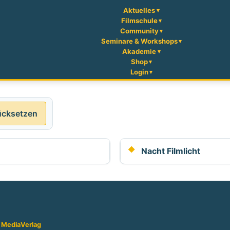
Aktuelles
Filmschule
Community
Seminare & Workshops
Akademie
Shop
Login
ücksetzen
Nacht Filmlicht
 Media
Verlag